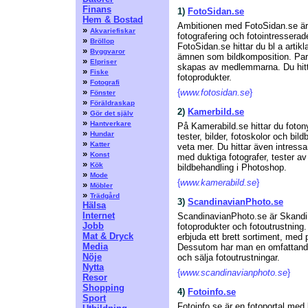
Finans
1)
FotoSidan.se
Hem & Bostad
Ambitionen med FotoSidan.se är at
»
Akvariefiskar
fotografering och fotointressera
»
Bröllop
FotoSidan.se hittar du bl a artikl
»
Byggvaror
ämnen som bildkomposition. Paral
»
Elpriser
skapas av medlemmarna. Du hitta
»
Fiske
fotoprodukter.
»
Fotografi
»
{
www.fotosidan.se
}
Fönster
»
Föräldraskap
2)
Kamerbild.se
»
Gör det själv
»
Hantverkare
På Kamerabild.se hittar du fotony
»
Hundar
tester, bilder, fotoskolor och bil
»
Katter
veta mer. Du hittar även intressa
»
Konst
med duktiga fotografer, tester a
»
Kök
bildbehandling i Photoshop.
»
Mode
{
www.kamerabild.se
}
»
Möbler
»
Trädgård
3)
ScandinavianPhoto.se
Hälsa
Internet
ScandinavianPhoto.se är Skandina
Jobb
fotoprodukter och fotoutrustning.
Mat & Dryck
erbjuda ett brett sortiment, med p
Media
Dessutom har man en omfattande
Nöje
och sälja fotoutrustningar.
Nytta
{
www.scandinavianphoto.se
}
Resor
Shopping
4)
Fotoinfo.se
Sport
Fotoinfo.se är en fotoportal med 