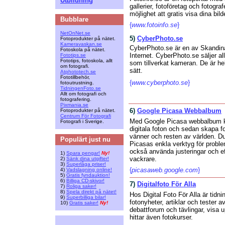
Utbildning
gallerier, fotoföretag och fotogr
möjlighet att gratis visa dina bil
Bubblare
{
www.fotoinfo.se
}
NetOnNet.se
5)
CyberPhoto.se
Fotoprodukter på nätet.
Kameravaskan.se
CyberPhoto.se är en av Skandinav
Fotoskola på nätet.
Internet. CyberPhoto.se säljer 
Fototips.se
Fototips, fotoskola, allt
som tillverkat kameran. De är h
om fotografi.
sätt.
Atphototech.se
Fototillbehör,
{
www.cyberphoto.se
}
fotoutrustning.
TidningenFoto.se
Allt om fotografi och
fotografering.
Pixmania.se
6)
Google Picasa Webbalbum
Fotoprodukter på nätet.
Centrum För Fotografi
Med Google Picasa webbalbum kan
Fotografi i Sverige.
digitala foton och sedan skapa f
vänner och resten av världen. Du
Populärt just nu
Picasas enkla verktyg för proble
också använda justeringar och ef
1)
Spara pengar!
Ny!
vackrare.
2)
Sänk dina utgifter!
3)
Superlåga priser!
{
picasaweb.google.com
}
4)
Vadslagning online!
5)
Gratis fyndauktion!
6)
Billiga CD-skivor!
7)
Digitalfoto För Alla
7)
Roliga saker!
8)
Spela direkt på nätet!
Hos Digital Foto För Alla är tidn
9)
Superbilliga bilar!
fotonyheter, artiklar och tester a
10)
Gratis saker!
Ny!
debattforum och tävlingar, visa u
hittar även fotokurser.