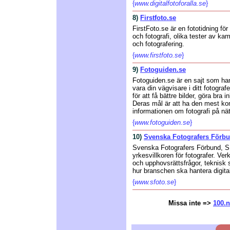
{
www.digitalfotoforalla.se
}
8)
Firstfoto.se
FirstFoto.se är en fototidning f
och fotografi, olika tester av kam
och fotografering.
{
www.firstfoto.se
}
9)
Fotoguiden.se
Fotoguiden.se är en sajt som han
vara din vägvisare i ditt fotogra
för att få bättre bilder, göra bra 
Deras mål är att ha den mest kom
informationen om fotografi på nät
{
www.fotoguiden.se
}
10)
Svenska Fotografers Förb
Svenska Fotografers Förbund, SFF
yrkesvillkoren för fotografer. Ver
och upphovsrättsfrågor, teknisk su
hur branschen ska hantera digital
{
www.sfoto.se
}
Missa inte =>
100.n