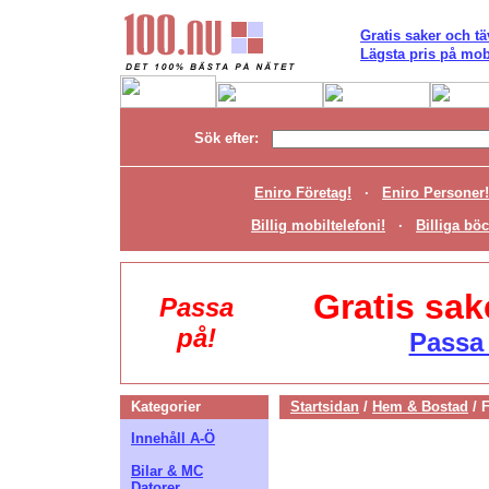
Gratis saker och tä
Lägsta pris på mobi
Sök efter:
Eniro Företag!
·
Eniro Personer!
Billig mobiltelefoni!
·
Billiga böc
Gratis sak
Passa
på!
Passa 
Kategorier
Startsidan
/
Hem & Bostad
/
F
Innehåll A-Ö
Bilar & MC
Datorer