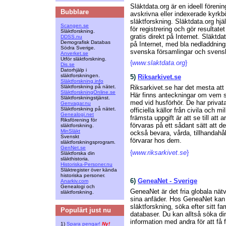
Släktdata.org är en ideell före
Bubblare
avskrivna eller indexerade kyrkböc
släktforskning. Släktdata.org hj
Scangen.se
för registrering och gör resultatet
Släktforskning.
gratis direkt på Internet. Släktda
DDSS.nu
Demografisk Databas
på Internet, med bla nedladdning
Södra Sverige.
svenska församlingar och svensk-
Anverket.se
Utför släktforskning.
{
www.slaktdata.org
}
Dis.se
Datorhjälp i
släktforskningen.
5)
Riksarkivet.se
Släktforskning.info
Släktforskning på nätet.
Riksarkivet.se har det mesta att 
SläktforskningOnline.se
Här finns anteckningar om vem som 
Släktforskningstjänst.
med vid husförhör. De har priva
Genvagar.nu
Släktforskning på nätet.
officiella källor från civila och m
Genealogi.net
främsta uppgift är att se till at
Riksförening för
förvaras på ett sådant sätt att d
släktforskning.
MinSläkt
också bevara, vårda, tillhandahå
Svenskt
förvarar hos dem.
släktforskningsprogram.
GenNet.se
{
www.riksarkivet.se
}
Släktforska din
släkthistoria.
Historiska-Personer.nu
Släktregister över kända
historiska personer.
6)
GeneaNet - Sverige
Anarkiv.com
Genealogi och
GeneaNet är det fria globala nät
släktforskning.
sina anfäder. Hos GeneaNet kan a
släktforskning, söka efter sitt f
Populärt just nu
databaser. Du kan alltså söka din
information med andra för att få 
1)
Spara pengar!
Ny!