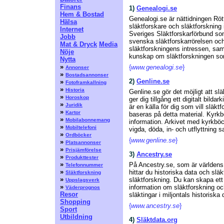
Finans
1)
Genealogi.se
Hem & Bostad
Genealogi.se är nättidningen Rött
Hälsa
släktforskare och släktforskning 
Internet
Sveriges Släktforskarförbund so
Jobb
svenska släktforskarrörelsen oc
Mat & Dryck
Media
släktforskningens intressen, sa
Nöje
kunskap om släktforskningen som 
Nytta
»
{
www.genealogi.se
}
Annonser
»
Bostadsannonser
2)
Genline.se
»
Fotoframkallning
»
Historia
Genline.se gör det möjligt att sl
»
Horoskop
ger dig tillgång ett digitalt bil
»
Juridik
är en källa för dig som vill släk
»
Kartor
baseras på detta material. Kyrkb
»
Mobilabonnemang
information. Arkivet med kyrkböc
»
Mobiltelefoni
vigda, döda, in- och utflyttning 
»
Ordböcker
{
www.genline.se
}
»
Platsannonser
»
Prisjämförelse
3)
Ancestry.se
»
Produkttester
»
På Ancestry.se, som är världens 
Telefonnummer
»
hittar du historiska data och sl
Släktforskning
»
släktforskning. Du kan skapa ett 
Uppslagsverk
»
information om släktforskning o
Väderprognos
Resor
släktingar i miljontals historisk
Shopping
{
www.ancestry.se
}
Sport
Utbildning
4)
Släktdata.org