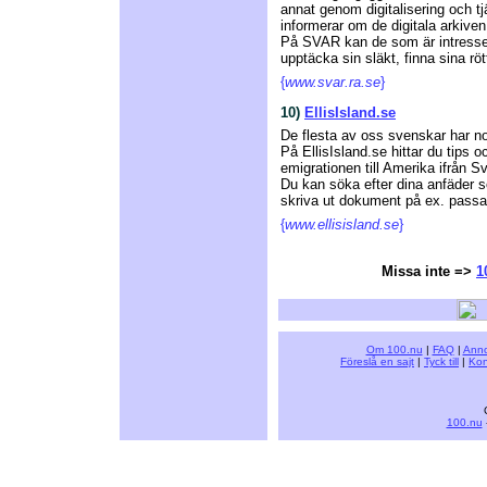
annat genom digitalisering och tj
informerar om de digitala arkiven
På SVAR kan de som är intresser
upptäcka sin släkt, finna sina rö
{
www.svar.ra.se
}
10)
EllisIsland.se
De flesta av oss svenskar har no
På EllisIsland.se hittar du tips 
emigrationen till Amerika ifrån S
Du kan söka efter dina anfäder s
skriva ut dokument på ex. passag
{
www.ellisisland.se
}
Missa inte =>
1
Om 100.nu
|
FAQ
|
Anno
Föreslå en sajt
|
Tyck till
|
Kon
100.nu