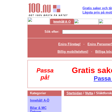
Gratis saker och tä
Lägsta pris på mobi
Sök efter:
Eniro Företag!
·
Eniro Personer!
Billig mobiltelefoni!
·
Billiga böc
Gratis sak
Passa
på!
Passa 
Kategorier
Startsidan
/
Nytta
/
Släktforsk
Innehåll A-Ö
Bilar & MC
Datorer