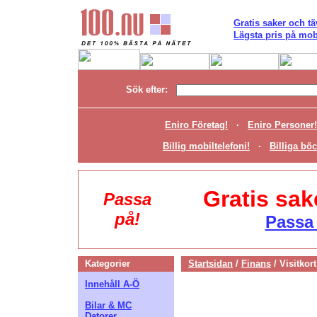
Gratis saker och tä
Lägsta pris på mobi
Sök efter:
Eniro Företag!
·
Eniro Personer!
Billig mobiltelefoni!
·
Billiga böc
Gratis sak
Passa
på!
Passa 
Kategorier
Startsidan
/
Finans
/
Visitkort
Innehåll A-Ö
Bilar & MC
Datorer