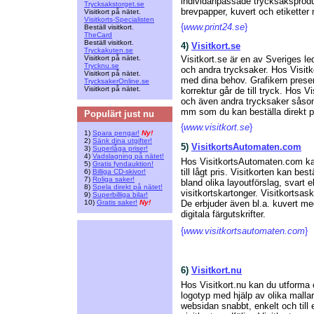
individanpassade trycksaksproduk
Trycksakstorget.se
brevpapper, kuvert och etiketter m
Visitkort på nätet.
Visitkorts-Specialisten
{
www.print24.se
}
Beställ visitkort
.
TheCard
Beställ visitkort
.
4)
Visitkort.se
Tryckakuten.se
Visitkort på nätet.
Visitkort.se är en av Sveriges le
Trycknu.se
och andra trycksaker. Hos Visitko
Visitkort på nätet.
med dina behov. Grafikern presen
TrycksakerOnline.se
Visitkort på nätet.
korrektur går de till tryck. Hos Vi
och även andra trycksaker såsom
mm som du kan beställa direkt p
Populärt just nu
{
www.visitkort.se
}
1)
Spara pengar!
Ny!
2)
Sänk dina utgifter!
5)
VisitkortsAutomaten.com
3)
Superlåga priser!
4)
Vadslagning på nätet!
Hos VisitkortsAutomaten.com kan 
5)
Gratis fyndauktion!
till lågt pris. Visitkorten kan be
6)
Billiga CD-skivor!
7)
Roliga saker!
bland olika layoutförslag, svart 
8)
Spela direkt på nätet!
visitkortskartonger. Visitkortsask
9)
Superbilliga bilar!
10)
Gratis saker!
Ny!
De erbjuder även bl.a. kuvert m
digitala färgutskrifter.
{
www.visitkortsautomaten.com
}
6)
Visitkort.nu
Hos Visitkort.nu kan du utforma 
logotyp med hjälp av olika malla
websidan snabbt, enkelt och till e