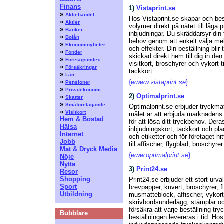
Finans
1)
Vistaprint.se
»
Aktiehandel
Hos Vistaprint.se skapar och bes
»
Aktier
volymer direkt på nätet till låga p
»
Banker
inbjudningar. Du skräddarsyr din 
»
Bolån
behov genom att enkelt välja mell
»
Ekonominyheter
och effekter. Din beställning blir
»
Fonder
skickad direkt hem till dig in den
»
Företagsindex
visitkort, broschyrer och vykort 
»
Försäkringar
tackkort.
»
Lån
»
{
wwww.vistaprint.se
}
Pensioner
»
Privatekonomi
2)
Optimalprint.se
»
Skatter
»
Småföretagande
Optimalprint.se erbjuder tryckma
»
Visitkort
målet är att erbjuda marknadens
Hem & Bostad
för att lösa ditt tryckbehov. Dera
Hälsa
inbjudningskort, tackkort och pla
Internet
och etiketter och för företaget hit
Jobb
till affischer, flygblad, broschyre
Mat & Dryck
Media
{
www.optimalprint.se
}
Nöje
Nytta
3)
Print24.se
Resor
Shopping
Print24.se erbjuder ett stort urva
Sport
brevpapper, kuvert, broschyrer, fl
Utbildning
musmatteblock, affischer, vykort
skrivbordsunderlägg, stämplar och 
försäkra att varje beställning tryc
Bubblare
beställningen levereras i tid. Hos