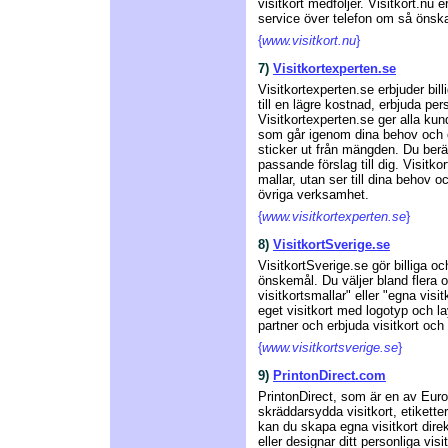
visitkort medföljer. Visitkort.nu
service över telefon om så önsk
{
www.visitkort.nu
}
7)
Visitkortexperten.se
Visitkortexperten.se erbjuder bill
till en lägre kostnad, erbjuda per
Visitkortexperten.se ger alla ku
som går igenom dina behov och 
sticker ut från mängden. Du berä
passande förslag till dig. Visitkor
mallar, utan ser till dina behov
övriga verksamhet.
{
www.visitkortexperten.se
}
8)
VisitkortSverige.se
VisitkortSverige.se gör billiga och
önskemål. Du väljer bland flera o
visitkortsmallar" eller "egna visi
eget visitkort med logotyp och l
partner och erbjuda visitkort och 
{
www.visitkortsverige.se
}
9)
PrintonDirect.com
PrintonDirect, som är en av Europ
skräddarsydda visitkort, etikette
kan du skapa egna visitkort direk
eller designar ditt personliga vis